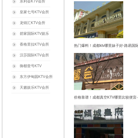
永利会KTV会所
皇家七号KTV会所
龙锦汇KTV会所
碧家国际KTV娱乐
香格里拉KTV会所
热门爆料！成都ktv哪里妹子好-路易国
汉莎国际KTV会所
御都壹号KTV
东方伊甸园KTV会所
天籁娱乐KTV会所
价格靠谱！成都真空KTV哪里比较便宜-