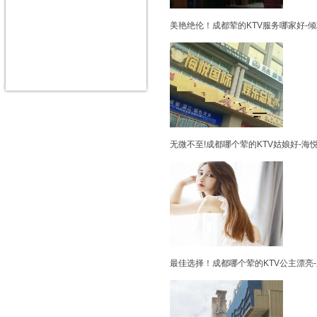
美艳绝伦！成都荤的KTV服务哪家好-
无微不至!成都哪个荤的KTV姑娘好-海
最佳选择！成都哪个荤的KTV公主漂亮