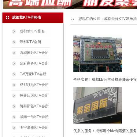
成都荤KTV价格表
您现在的位置：
成都最好KTV娱乐
成都荤KTV排名
帝都KTV会所
西城国际KTV会所
金府商务KTV会所
JW万豪KTV会所
价格实在！成都ktv公主价格表哪家便宜
成都领地KTV会所
拉菲庄园KTV会所
凯宾斯基KTV会所
城南一号KTV会所
明宇豪雅KTV会所
优质的服务！成都哪个ktv有陪酒的服务