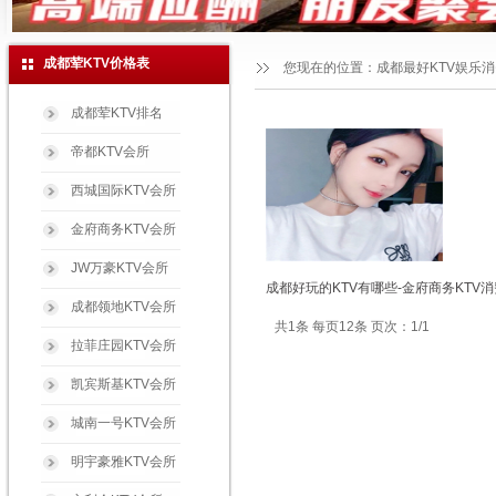
成都荤KTV价格表
您现在的位置：
成都最好KTV娱乐
成都荤KTV排名
帝都KTV会所
西城国际KTV会所
金府商务KTV会所
JW万豪KTV会所
成都好玩的KTV有哪些-金府商务KTV
成都领地KTV会所
共1条 每页12条 页次：1/1
拉菲庄园KTV会所
凯宾斯基KTV会所
城南一号KTV会所
明宇豪雅KTV会所