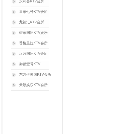
永利会KTV会所
皇家七号KTV会所
龙锦汇KTV会所
碧家国际KTV娱乐
香格里拉KTV会所
汉莎国际KTV会所
御都壹号KTV
东方伊甸园KTV会所
天籁娱乐KTV会所